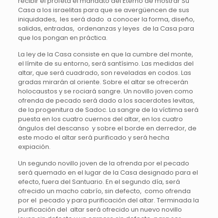
recibir el profeta el mandato del Eterno de mostrar Su
Casa a los israelitas para que se avergüencen de sus
iniquidades, les será dado a conocer la forma, diseño,
salidas, entradas, ordenanzas y leyes de la Casa para
que los pongan en práctica.
La ley de la Casa consiste en que la cumbre del monte,
el límite de su entorno, será santísimo. Las medidas del
altar, que será cuadrado, son reveladas en codos. Las
gradas mirarán al oriente. Sobre el altar se ofrecerán
holocaustos y se rociará sangre. Un novillo joven como
ofrenda de pecado será dado a los sacerdotes levitas,
de la progenitura de Sadoc. La sangre de la víctima será
puesta en los cuatro cuernos del altar, en los cuatro
ángulos del descanso y sobre el borde en derredor, de
este modo el altar será purificado y será hecha
expiación.
Un segundo novillo joven de la ofrenda por el pecado
será quemado en el lugar de la Casa designado para el
efecto, fuera del Santuario. En el segundo día, será
ofrecido un macho cabrío, sin defecto, como ofrenda
por el pecado y para purificación del altar. Terminada la
purificación del altar será ofrecido un nuevo novillo