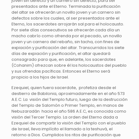
joven sin defecto y un carnero sin defecto, para ser
presentados ante el Eterno. Terminada la purificación
del altar se ofrecerán un novillo joven y un carnero sin
defectos sobre los cuales, al ser presentados ante el
Eterno, los sacerdotes arrojarán sal para el holocausto.
Por siete días consecutivos se ofrecerán cada día un
macho cabrío como ofrenda por el pecado, un novillo
joven y un carnero del rebaño, sin tacha, con fines de
expiación y purificación del altar. Transcurridos los siete
días de expiación y purificación, el altar quedará
consagrado para que, en adelante, los sacerdotes
(Cohanim) ofrezcan sobre él los holocaustos del pueblo
y sus ofrendas pacíficas. Entonces el Eterno será
propicio a los hijos de Israel.
Ezequiel, quien fuera sacerdote, profetiza desde el
destierro de Babilonia, aproximadamente en el año 573
A.E.C. La visión del Templo futuro, luego de la destrucción
del Templo de Salomón o Primer Templo, en manos de
Nebuzaradán hacia el año 586 A.E.C, es conocida como
visión del Tercer Templo. La orden del Eterno dada a
Ezequiel de compartir la visión del Templo con el pueblo
de Israel, lleva implícito el llamado a la teshuvá, el
retorno a Dios. Cumplidos los ritos de purificación que