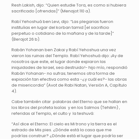
Resh Lakish, dijo: “Quien estudie Tora, es como si hubiera
sacrificado [ofrendas]” (Menajot 110 a).
Rabí Yehoshuá ben Levi, dijo: “Las plegarias fueron
instituíias en lugar del korban tamid [el sacrificio
perpetuo o cotidiano de la mañana y de la tarde]”
(Berajot 26 b).
Rabán Yohanan ben Zakai y Rabí Yehoshua una vez
vieron las ruinas del Templo. Rabí Yehoshuá dijo: ¡Ay de
nosotros que este, el lugar donde expiaron las
iniquidades de Israel, sea destruido!- hijo mío, respondió
Rabán Yohanan- no sufras; tenemos otra forma de
expiación tan efectiva como esta -¿y cuál es?- las obras
de misericordia” (Avot de Rabi Natan, Versión A, Capítulo
4).
Cabe también citar palabras del Eterno que se hallan en
los libros del profeta Isaías y en los Salmos (Tehilim) ,
referidas al Templo, el culto y la teshuvá:
“Así dice el Eterno: El cielo es Mi trono y la tierra es el
estrado de Mis pies. ¿Dónde está la casa que me
podrías construir? ¿Dónde está el lugar que podría ser