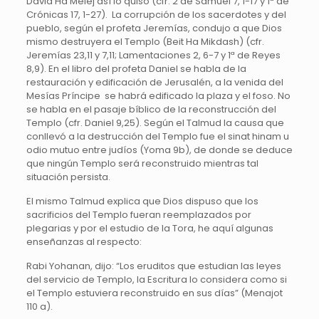
David Ha Melej así lo quiso (cfr. 2 de Samuel 7, 1-17 y 1ª de
Crónicas 17, 1-27). La corrupción de los sacerdotes y del
pueblo, según el profeta Jeremías, condujo a que Dios
mismo destruyera el Templo (Beit Ha Mikdash) (cfr.
Jeremías 23,11 y 7,11; Lamentaciones 2, 6-7 y 1ª de Reyes
8,9). En el libro del profeta Daniel se habla de la
restauración y edificación de Jerusalén, a la venida del
Mesías Príncipe se habrá edificado la plaza y el foso. No
se habla en el pasaje bíblico de la reconstrucción del
Templo (cfr. Daniel 9,25). Según el Talmud la causa que
conllevó a la destrucción del Templo fue el sinat hinam u
odio mutuo entre judíos (Yoma 9b), de donde se deduce
que ningún Templo será reconstruido mientras tal
situación persista.
El mismo Talmud explica que Dios dispuso que los
sacrificios del Templo fueran reemplazados por
plegarias y por el estudio de la Tora, he aquí algunas
enseñanzas al respecto:
Rabi Yohanan, dijo: “Los eruditos que estudian las leyes
del servicio de Templo, la Escritura lo considera como si
el Templo estuviera reconstruido en sus días” (Menajot
110 a).