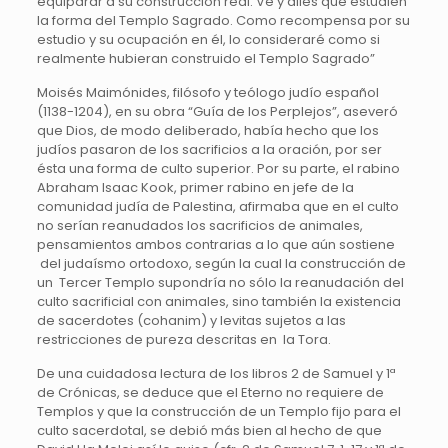
equiparar a su construcción real. Ve y diles que estudien
la forma del Templo Sagrado. Como recompensa por su
estudio y su ocupación en él, lo consideraré como si
realmente hubieran construido el Templo Sagrado”
Moisés Maimónides, filósofo y teólogo judío español
(1138-1204), en su obra “Guía de los Perplejos”, aseveró
que Dios, de modo deliberado, había hecho que los
judíos pasaron de los sacrificios a la oración, por ser
ésta una forma de culto superior. Por su parte, el rabino
Abraham Isaac Kook, primer rabino en jefe de la
comunidad judía de Palestina, afirmaba que en el culto
no serían reanudados los sacrificios de animales,
pensamientos ambos contrarias a lo que aún sostiene
del judaísmo ortodoxo, según la cual la construcción de
un Tercer Templo supondría no sólo la reanudación del
culto sacrificial con animales, sino también la existencia
de sacerdotes (cohanim) y levitas sujetos a las
restricciones de pureza descritas en la Tora.
De una cuidadosa lectura de los libros 2 de Samuel y 1ª
de Crónicas, se deduce que el Eterno no requiere de
Templos y que la construcción de un Templo fijo para el
culto sacerdotal, se debió más bien al hecho de que