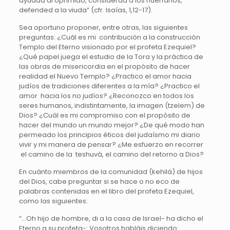
ayudad al oprimido, considerad a los huérfanos,
defended a la viuda” (cfr. Isaías, 1,12-17).
Sea oportuno proponer, entre otras, las siguientes
preguntas: ¿Cuál es mi contribución a la construcción
Templo del Eterno visionado por el profeta Ezequiel?
¿Qué papel juega el estudio de la Tora y la práctica de
las obras de misericordia en el propósito de hacer
realidad el Nuevo Templo? ¿Practico el amor hacia
judíos de tradiciones diferentes a la mía? ¿Practico el
amor hacia los no judíos? ¿Reconozco en todos los
seres humanos, indistintamente, la imagen (tzelem) de
Dios? ¿Cuál es mi compromiso con el propósito de
hacer del mundo un mundo mejor? ¿De qué modo han
permeado los principios éticos del judaísmo mi diario
vivir y mi manera de pensar? ¿Me esfuerzo en recorrer
el camino de la teshuvá, el camino del retorno a Dios?
En cuánto miembros de la comunidad (kehilá) de hijos
del Dios, cabe preguntar si se hace o no eco de
palabras contenidas en el libro del profeta Ezequiel,
como las siguientes:
“…Oh hijo de hombre, di a la casa de Israel- ha dicho el
Eterno a su profeta-: Vosotros habláis diciendo: