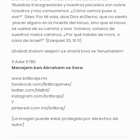
‘Nuestras transgresiones y nuestros pecados son sobre
nosotros y nos consumimos. ¿Cómo vamos pues a
vivir?’. Diles: Por Mi vida, dice Dios el Eterno, que no siento
placer alguno en la muerte del inicuo, sino que el inicuo
se vuelva de su camino y viva. Volveos, volveos de
vuestros malos caminos, ¿Por qué habéis de morir, o
casa de Israel?” (Ezequiel 33, 10.11).
¡Shabat shalom alejem! ¡Le shaná tova ve Yerushalaim!
11 Adar 5780
Menajem ben Abraham ve Sara
www.britbraja.mx
facebook.com/Britbrajamex/
twitter.com/MxBrit/
instagram.com/britbraja/
Y
pinterest.com.mx/britbraj/
[La imagen puede estar protegida por derechos de
autor]