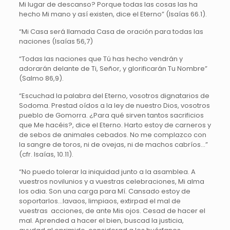
Mi lugar de descanso? Porque todas las cosas las ha
hecho Mi mano y así existen, dice el Eterno” (Isaías 66.1).
“Mi Casa será llamada Casa de oración para todas las
naciones (Isaías 56,7)
“Todas las naciones que Tú has hecho vendrán y
adorarán delante de Ti, Señor, y glorificarán Tu Nombre”
(Salmo 86,9).
“Escuchad la palabra del Eterno, vosotros dignatarios de
Sodoma. Prestad oídos a la ley de nuestro Dios, vosotros
pueblo de Gomorra. ¿Para qué sirven tantos sacrificios
que Me hacéis?, dice el Eterno. Harto estoy de carneros y
de sebos de animales cebados. No me complazco con
la sangre de toros, ni de ovejas, ni de machos cabríos…”
(cfr. Isaías, 10.11).
“No puedo tolerar la iniquidad junto a la asamblea. A
vuestros novilunios y a vuestras celebraciones, Mi alma
los odia. Son una carga para Mí. Cansado estoy de
soportarlos…lavaos, limpiaos, extirpad el mal de
vuestras acciones, de ante Mis ojos. Cesad de hacer el
mal. Aprended a hacer el bien, buscad la justicia,