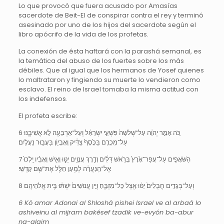
Lo que provocó que fuera acusado por Amasías
sacerdote de Beit-El de conspirar contra el rey y terminó
asesinado por uno de los hijos del sacerdote según el
libro apócrifo de la vida de los profetas.
La conexión de ésta haftará con la parashá semanal, es
la temática del abuso de los fuertes sobre los más
débiles. Que al igual que los hermanos de Yosef quienes
lo maltrataron y fingiendo su muerte lo vendieron como
esclavo. El reino de Israel tomaba la misma actitud con
los indefensos.
El profeta escribe:
6 כֹּ֚ה אָמַ֣ר יְהוָ֔ה עַל־שְׁלֹשָׁה֙ פִּשְׁעֵ֣י יִשְׂרָאֵ֔ל וְעַל־אַרְבָּעָ֖ה לֹ֣א אֲשִׁיבֶ֑נּוּ
עַל־מִכְרָ֤ם בַּכֶּ֙סֶף֙ צַדִּ֔יק וְאֶבְי֖וֹן בַּעֲב֥וּר נַעֲלָֽיִם׃
7 הַשֹּׁאֲפִ֤ים עַל־עֲפַר־אֶ֙רֶץ֙ בְּרֹ֣אשׁ דַּלִּ֔ים וְדֶ֥רֶךְ עֲנָוִ֖ים יַטּ֑וּ וְאִ֣ישׁ וְאָבִ֗יו יֵֽלְכוּ֙
אֶל־הַֽנַּעֲרָ֔ה לְמַ֥עַן חַלֵּ֖ל אֶת־שֵׁ֥ם קָדְשִֽׁי׃
8 וְעַל־בְּגָדִ֤ים חֲבֻלִים֙ יַטּ֔וּ אֵ֖צֶל כָּל־מִזְבֵּ֑חַ וְיֵ֤ין עֲנוּשִׁים֙ יִשְׁתּ֔וּ בֵּ֖ית אֱלֹהֵיהֶֽם׃
6 Kó amar Adonai al Shloshá pishei Israel ve al arbaá lo
ashiveinu al mijram bakésef tzadik ve-evyón ba-abur
na-alaim