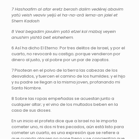
7 Hashoafim al afar eretz berosh dalim vedérej abavim
yatú veish veaviv yeljú el ha-na-ará lema-an jalel et
Shem Kadosh
8 Veal begadim javulim yató etzel kol mizbaj veyein
anushim yishtó beit eloheihem.
6 Así ha dicho El Eterno: Por tres delitos de Israel, y por el
cuarto, no revocaré su castigo; porque vendieron por
dinero al justo, y al pobre por un par de zapatos.
7 Pisotean en el polvo de la tierra las cabezas de los
desvalidos, y tuercen el camino de los humildes; y el hijo
y su padre se llegan a la misma joven, profanando mi
Santo Nombre.
8 Sobre las ropas empeñadas se acuestan junto a
cualquier altar; y el vino de los multados beben en la
casa de sus dioses.
En un inicio el profeta dice que a Israel no le importa
cometer uno, ni dos ni tres pecados, aún está listo para
cometer un cuarto, es una expresión que se refiere a
que cuando alguien no pone freno y se concientiza que