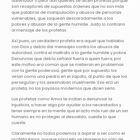
adivinador o peor aún quienes se dicen profetas porque
son receptores de supuestas órdenes que no son más
que palabras de manipulación y abusos de personas
vulnerables, que saquean descaradamente a los
pobres y abusan de la gente humilde. Justo lo contrario
al mensaje de los profetas.
Así pues, un verdadero profeta era aquel que hablaba
con Dios y debía dar mensajes contra los abusos de
autoridad, contra el maltrato a la gente humilde y pobre.
Denuncias que debía señalar fuera a quien fuera, por
este motivo era común que se metieran en problemas
con la gente poderosa, gente que por supuesto los
veían como una piedra en el zapato, al punto de que los
perseguían y los asesinaban cruelmente. Ese era un
profeta, no los payasos modernos que dicen serlo.
Los profetas como Amos te incitan a denunciar la
injusticia, a hacer algo por ayudar a los necesitados y
tener siempre en la mente que el acto más ruin de un ser
humano es no proteger al desvalido, cueste lo que
cueste.
Claramente no todos podemos a aspirar a ser como el
profeta Amos, porque para ello se requiere no solo de