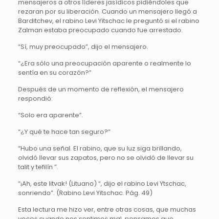
mensajeros a otros líderes jasídicos pidiéndoles que
rezaran por su liberación. Cuando un mensajero llegó a
Barditchev, el rabino Levi Yitschac le preguntó si el rabino
Zalman estaba preocupado cuando fue arrestado.
“Sí, muy preocupado”, dijo el mensajero.
“¿Era sólo una preocupación aparente o realmente lo
sentía en su corazón?”
Después de un momento de reflexión, el mensajero
respondió:
“Solo era aparente”.
“¿Y qué te hace tan seguro?”
“Hubo una señal. El rabino, que su luz siga brillando,
olvidó llevar sus zapatos, pero no se olvidó de llevar su
talit y tefilín ”.
“¡Ah, este litvak! (Lituano) “, dijo el rabino Levi Ytschac,
sonriendo”. (Rabino Levi Yitschac. Pág. 49)
Esta lectura me hizo ver, entre otras cosas, que muchas
veces cuando nos sentimos mal, pensamos que