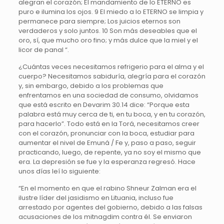
alegran el corazón; El mandamiento de lo ETERNO es
puro e ilumina los ojos. 9 El miedo a lo ETERNO se limpia y
permanece para siempre; Los juicios eternos son
verdaderos y solo juntos. 10 Son más deseables que el
oro, sí, que mucho oro fino; y más dulce que la miel y el
licor de panal “.
¿Cuántas veces necesitamos refrigerio para el alma y el
cuerpo? Necesitamos sabiduría, alegría para el corazón
y, sin embargo, debido a los problemas que
enfrentamos en una sociedad de consumo, olvidamos
que está escrito en Devarim 30.14 dice: “Porque esta
palabra está muy cerca de ti, en tu boca, y en tu corazón,
para hacerlo”. Todo está en la Torá, necesitamos creer
con el corazón, pronunciar con la boca, estudiar para
aumentar el nivel de Emuná / Fe y, paso a paso, seguir
practicando, luego, de repente, ya no soy el mismo que
era. La depresión se fue y la esperanza regresó. Hace
unos días leí lo siguiente:
“En el momento en que el rabino Shneur Zalman era el
ilustre líder del jasidismo en Lituania, incluso fue
arrestado por agentes del gobierno, debido a las falsas
acusaciones de los mitnagdim contra él. Se enviaron