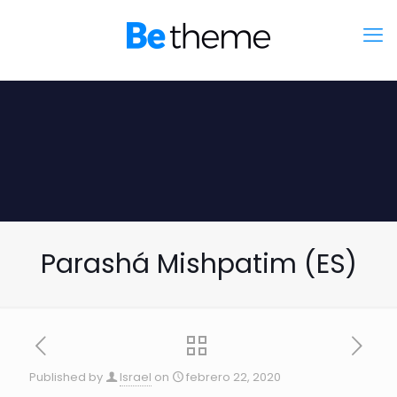
Parashá Mishpatim (ES)
Published by
Israel
on
febrero 22, 2020