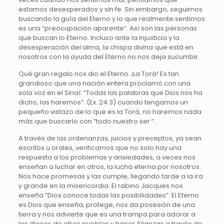
estamos desesperados y sin fe. Sin embargo, seguimos
buscando la guía del Eterno y lo que realmente sentimos
es una “preocupación aparente”. Así son las personas
que buscan lo Eterno. Incluso ante la injusticia y la
desesperación del alma, la chispa divina que está en
nosotros con la ayuda del Eterno no nos deja sucumbir.
Qué gran regalo nos dio el Eterno. ¡La Torá! Es tan
grandioso que una nación entera proclamó con una
sola voz en el Sinaí: “Todas las palabras que Dios nos ha
dicho, las haremos”. (Ex. 24.3) cuando tengamos un
pequeño vistazo de lo que es la Torá, no haremos nada
más que buscarlo con “todo nuestro ser “.
A través de las ordenanzas, juicios y preceptos, ya sean
escritos u orales, verificamos que no solo hay una
respuesta a los problemas y ansiedades, a veces nos
enseñan a luchar en otros, la lucha eterna por nosotros.
Nos hace promesas y las cumple, llegando tarde a la ira
y grande en la misericordia. El rabino Jacques nos
enseña “Dios conoce todas las posibilidades”. El Eterno
es Dios que enseña, protege, nos da posesión de una
tierra y nos advierte que es una trampa para adorar a
los dioses de otros pueblos y hacer Alianzas a través de