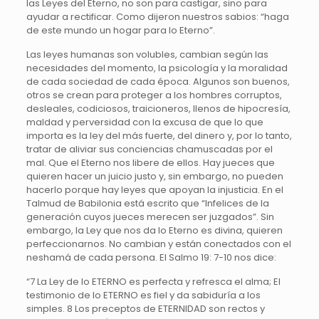
las Leyes del Eterno, no son para castigar, sino para
ayudar a rectificar. Como dijeron nuestros sabios: “haga
de este mundo un hogar para lo Eterno”.
Las leyes humanas son volubles, cambian según las
necesidades del momento, la psicología y la moralidad
de cada sociedad de cada época. Algunos son buenos,
otros se crean para proteger a los hombres corruptos,
desleales, codiciosos, traicioneros, llenos de hipocresía,
maldad y perversidad con la excusa de que lo que
importa es la ley del más fuerte, del dinero y, por lo tanto,
tratar de aliviar sus conciencias chamuscadas por el
mal. Que el Eterno nos libere de ellos. Hay jueces que
quieren hacer un juicio justo y, sin embargo, no pueden
hacerlo porque hay leyes que apoyan la injusticia. En el
Talmud de Babilonia está escrito que “Infelices de la
generación cuyos jueces merecen ser juzgados”. Sin
embargo, la Ley que nos da lo Eterno es divina, quieren
perfeccionarnos. No cambian y están conectados con el
neshamá de cada persona. El Salmo 19: 7-10 nos dice:
“7 La Ley de lo ETERNO es perfecta y refresca el alma; El
testimonio de lo ETERNO es fiel y da sabiduría a los
simples. 8 Los preceptos de ETERNIDAD son rectos y