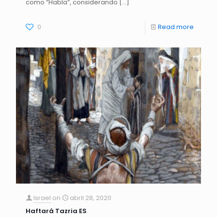
como “Habla”, considerando
[…]
0
Read more
Israel
on
abril 28, 2020
Haftará Tazria ES