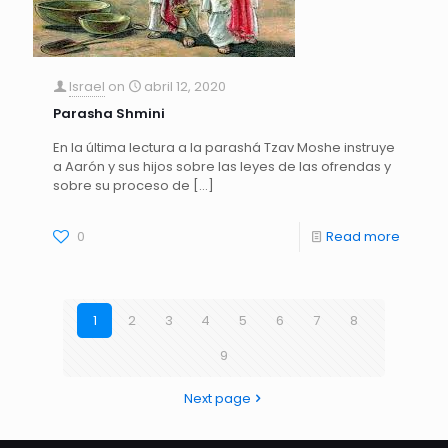
Israel
on
abril 12, 2020
Parasha Shmini
En la última lectura a la parashá Tzav Moshe instruye
a Aarón y sus hijos sobre las leyes de las ofrendas y
sobre su proceso de
[…]
0
Read more
1
2
3
4
5
6
7
8
9
Next page