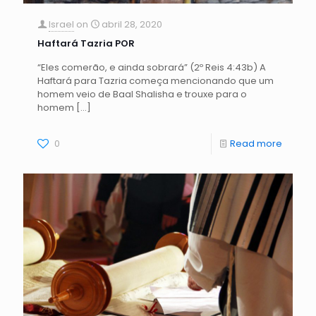
Israel
on
abril 28, 2020
Haftará Tazria POR
“Eles comerão, e ainda sobrará” (2º Reis 4:43b) A
Haftará para Tazria começa mencionando que um
homem veio de Baal Shalisha e trouxe para o
homem
[…]
0
Read more