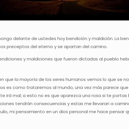
hoy pongo delante de ustedes hoy bendición y maldición. La be
 los preceptos del eterno y se apartan del camino.
ndiciones y maldiciones que fueron dictadas al pueblo hebr
tá en que la mayoría de los seres humanos vemos lo que se
s es como trataremos al mundo, una vez más parece que no
te irá mal; a esto no es que aparezca una rosa si te portas b
iones tendrán consecuencias y estas me llevaran a caminos e
uilo, mi pensamiento en un dios personal me hace pensar que