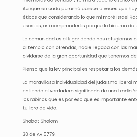
Aunque en cada parashá parece a veces que hay c
éticos que considerando lo que mi moré Israel R
escritas, así comprenderás porque lo hicieron d
La comunidad es el lugar donde nos refugiamos ca
al templo con ofrendas, nadie llegaba con las man
olvidarse de la gran oportunidad que tenemos de u
Pienso que la ley principal es respetar a los dem
La maravillosa individualidad del judaísmo libera
entiendo el verdadero significado de una tradición
los rabinos que es por eso que es importante ent
tu libro de vida.
Shabat Shalom
30 de Av 5779.