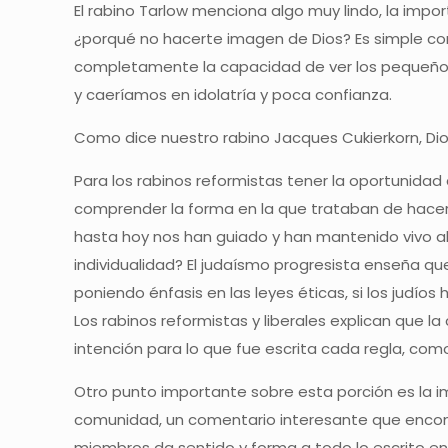
El rabino Tarlow menciona algo muy lindo, la impo
¿porqué no hacerte imagen de Dios? Es simple co
completamente la capacidad de ver los pequeños m
y caeríamos en idolatría y poca confianza.
Como dice nuestro rabino Jacques Cukierkorn, Dios
Para los rabinos reformistas tener la oportunidad 
comprender la forma en la que trataban de hacer 
hasta hoy nos han guiado y han mantenido vivo al
individualidad? El judaísmo progresista enseña que
poniendo énfasis en las leyes éticas, si los judío
Los rabinos reformistas y liberales explican que la
intención para lo que fue escrita cada regla, como
Otro punto importante sobre esta porción es la 
comunidad, un comentario interesante que encontré
miembros da sentido y forma a todo lo escrito en 