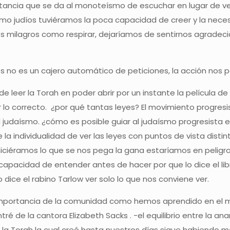
rtancia que se da al monoteísmo de escuchar en lugar de ver
mo judíos tuviéramos la poca capacidad de creer y la nec
ilagros como respirar, dejaríamos de sentirnos agradecidos
 no es un cajero automático de peticiones, la acción nos po
de leer la Torah en poder abrir por un instante la película 
lo correcto. ¿por qué tantas leyes? El movimiento progresis
 judaísmo. ¿cómo es posible guiar al judaísmo progresista e
 la individualidad de ver las leyes con puntos de vista dist
s hiciéramos lo que se nos pega la gana estaríamos en peligr
 capacidad de entender antes de hacer por que lo dice el libr
 dice el rabino Tarlow ver solo lo que nos conviene ver.
importancia de la comunidad como hemos aprendido en el m
 de la cantora Elizabeth Sacks . -el equilibrio entre la an
la Torah la cual creé hasta nuestros días sigue habiendo m