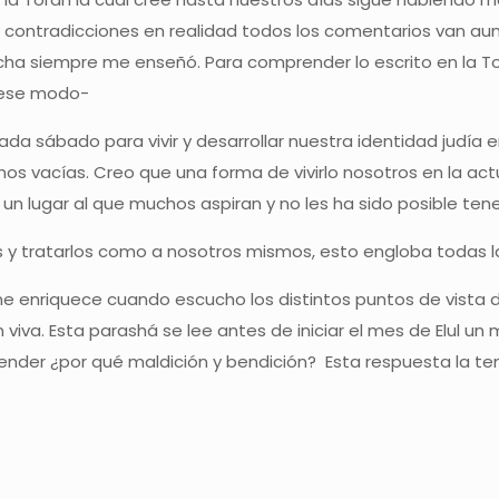
ontradicciones en realidad todos los comentarios van aun
ocha siempre me enseñó. Para comprender lo escrito en la 
e ese modo-
da sábado para vivir y desarrollar nuestra identidad judía
os vacías. Creo que una forma de vivirlo nosotros en la act
n lugar al que muchos aspiran y no les ha sido posible tene
ás y tratarlos como a nosotros mismos, esto engloba todas la
l me enriquece cuando escucho los distintos puntos de vist
 viva. Esta parashá se lee antes de iniciar el mes de Elul un 
ender ¿por qué maldición y bendición? Esta respuesta la te