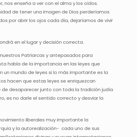
, nos enseña a ver con el alma y los oídos.
esidad de tener una imagen de Dios perderíamos
 por abrir los ojos cada día, dejaríamos de vivir
ndrá en el lugar y decisión correcta.
de nuestros Patriarcas y antepasados para
ta habla de la importancia en las leyes que
n un mundo de leyes si lo más importante es la
intos hacen que estas leyes se enriquezcan
o de desaparecer junto con toda la tradición judía.
o, es no darle el sentido correcto y desviar la
ovimiento liberales muy importante la
arquía y la autorealización- cada uno de sus
anifestaciones divinas y nuevas interpretaciones.