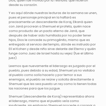
Dios, quién fue movido por la Teshuvá. que hicieron
desde su corazón.
Y es aquí dónde nuestras lecturas de la semana se unen,
pues el personaje principal en la haftará es
precisamente un descendiente de Koraj, Elkaná quien
con Janá procrean a Shemuel el profeta, quién nace
como producto de un pacto eterno de Janá, que
después de haber sido humillada por no poder tener
hijos, Dios le concede su primogénito, mismo que es
entregado al servicio del templo, dónde es instruido por
Elí el Kohen y desde niño sirve delante del Eterno y quién
funge como Juez de Israel hasta su vejez (fue el último
juez).
Leemos que nuevamente el liderazgo es juzgado por el
pueblo, pues debido a su edad, Shemuel ya no visitaba
al pueblo como solía hacerlo y por temor a sus
enemigos, el pueblo se reúne y solicita directamente a
Shemuel que les sea puesto un rey como lo tienen todas
las naciones para que los juzgue.
Shemuel (descendiente de Koraj) representaba ahora
el liderazgo, mismo que el pueblo veía como
insuficiente, sin embargo Shemuel procede a coronar a