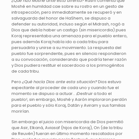
¿Qué hizo Moshé ante esta afrenta?
Rashí comenta que
Moshé en humildad cae sobre su rostro en un gesto de
introspección, pero inmediatamente se recuperó y en
salvaguarda del honor de HaShem, se dispuso a
defender su autoridad, incluso según el Midrash, rogó a
Dios que debía haber un castigo (sin misericordia) pues
Koraj representaba una amenaza para el pueblo entero,
pues además Koraj había ido a cada tribu para
persuadirla y unirse a su movimiento. La respuesta del
pueblo fue sorprendente, pues en silencio respondieron
a su convocación, considerando que podría tener razón
y Dios pudiera restituir el sacerdocio a los primogénitos
de cada tribu.
Pero
¿Qué hacía Dios ante esta situación?
Dios estuvo
expectante al proceder de cada uno y cuando fue el
momento se dispuso a actuar… ¡Destruir a todo el
pueblo!, sin embargo, Moshé y Aarón imploraron perdón
para el pueblo y sólo Koraj, Datán y Aviram y sus familias
morirían.
Sin embargo el juicio con misericordia de Dios permitió
que Asir, Elkaná, Aviasaf (hijos de Koraj), On (de la tribu
de Reuvén) fueran en último momento rescatados por