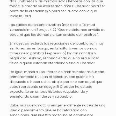
dos lumbreras y las mismas letras hebreas con las que
todo fue creado se expresaron ante El Creador para ser
parte de la creación y/o para ser la letra con la que
inicia la Torá.
Los sabios de antaño rezaban (nos dice el Talmud
Yerushalaim en Berajot 4:2) “Que no sintamos envidia de
otros, ni que los demás sientan envidia de nosotros”.
En nuestras lecturas las reacciones del pueblo son muy
similares, sin embargo, en la haftará vemos como a
través de la palabra (expresarlo) logran conciliar y
llegar a la Teshuvá, reconociendo que no era el líder
físico a quien estaban ofendiendo sino al Creador.
De igual manera. Los líderes en ambas historias buscan
primeramente buscan el conciliar, con quién está
dispuesto a hacer este trabajo, pero no con aquel que
sabe representa un riesgo. El Creador ha estado
expectante en ambas historias respaldando y
enseñando a sus líderes y su pueblo.
Sabemos que las acciones generalmente nacen de una
idea o pensamiento que se ha reforzado con
emociones, que nuestro mazal no se cambie por