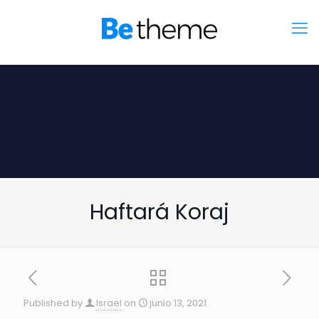
Haftará Koraj
Published by
Israel
on
junio 13, 2021