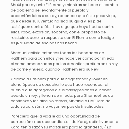
Shaúl por rey ante El Eterno y mientras se hace el cambio
de gobierno se levanta frente al pueblo y
presentándoles a su rey, reconoce que él se puso viejo,
que desde su juventud ha sido su guía y les pide
testifiquen contra él, si hay algo que haya hecho contra
ellos, robo, extorsión, soborno, con el propósito de
restituirlo, pero la respuesta con El Eterno como testigo
es ¡No! Nada de eso nos has hecho.
Shemuel enlista entonces todas las bondades de
HaShem para con ellos y les hace ver como por miedo
al verse amenazados por los Amonitas prefirieron un rey
de carne y hueso, cuando ¡HaShem era su Rey!
Y clama a HaShem para que haga tronar y llover en
plena época de cosecha, lo que hace reconocer al
pueblo que agregaron a sus transgresiones el haber
pedido un rey, y llenan de miedo, pero Shemuel les da
confianza y les dice No teman, Sirvanle a HaSHem de
todo su corazón, no vayan en pos de frivolidades.
Pareciera que la vida le dá una oportunidad de
corrección a los descendientes de Koraj, definitivamente
Koraj tenía razón su mazal era para la grandeza
, (
La