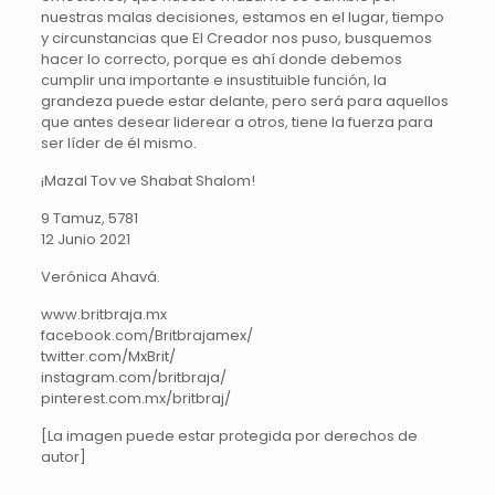
nuestras malas decisiones, estamos en el lugar, tiempo
y circunstancias que El Creador nos puso, busquemos
hacer lo correcto, porque es ahí donde debemos
cumplir una importante e insustituible función, la
grandeza puede estar delante, pero será para aquellos
que antes desear liderear a otros, tiene la fuerza para
ser líder de él mismo.
¡Mazal Tov ve Shabat Shalom!
9 Tamuz, 5781
12 Junio 2021
Verónica Ahavá.
www.britbraja.mx
facebook.com/Britbrajamex/
twitter.com/MxBrit/
instagram.com/britbraja/
pinterest.com.mx/britbraj/
[La imagen puede estar protegida por derechos de
autor]