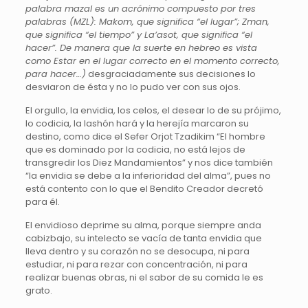
palabra mazal es un acrónimo compuesto por tres
palabras (MZL): Makom, que significa “el lugar”; Zman,
que significa “el tiempo” y La’asot, que significa “el
hacer”. De manera que la suerte en hebreo es vista
como Estar en el lugar correcto en el momento correcto,
para hacer…)
desgraciadamente sus decisiones lo
desviaron de ésta y no lo pudo ver con sus ojos.
El orgullo, la envidia, los celos, el desear lo de su prójimo,
lo codicia, la lashón hará y la herejía marcaron su
destino, como dice el Sefer Orjot Tzadikim “El hombre
que es dominado por la codicia, no está lejos de
transgredir los Diez Mandamientos” y nos dice también
“la envidia se debe a la inferioridad del alma”, pues no
está contento con lo que el Bendito Creador decretó
para él.
El envidioso deprime su alma, porque siempre anda
cabizbajo, su intelecto se vacía de tanta envidia que
lleva dentro y su corazón no se desocupa, ni para
estudiar, ni para rezar con concentración, ni para
realizar buenas obras, ni el sabor de su comida le es
grato.