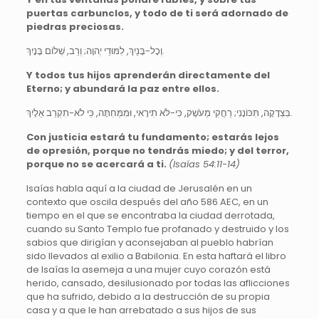
puertas carbunclos, y todo de ti será adornado de
piedras preciosas.
וְכָל-בָּנַיִךְ, לִמּוּדֵי יְהוָה; וְרַב, שְׁלוֹם בָּנָיִךְ.
Y todos tus hijos aprenderán directamente del
Eterno; y abundará la paz entre ellos.
בִּצְדָקָה, תִּכּוֹנָנִי; רַחֲקִי מֵעֹשֶׁק, כִּי-לֹא תִירָאִי, וּמִמְּחִתָּה, כִּי לֹא-תִקְרַב אֵלָיִךְ.
Con justicia estará tu fundamento; estarás lejos
de opresión, porque no tendrás miedo; y del terror,
porque no se acercará a ti.
(Isaías 54:11-14)
Isaías habla aquí a la ciudad de Jerusalén en un
contexto que oscila después del año 586 AEC, en un
tiempo en el que se encontraba la ciudad derrotada,
cuando su Santo Templo fue profanado y destruido y los
sabios que dirigían y aconsejaban al pueblo habrían
sido llevados al exilio a Babilonia. En esta haftará el libro
de Isaías la asemeja a una mujer cuyo corazón está
herido, cansado, desilusionado por todas las aflicciones
que ha sufrido, debido a la destrucción de su propia
casa y a que le han arrebatado a sus hijos de sus