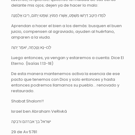
delante mis ojos; dejen ya de hacer lo malo:
לִמְדוּ הֵיטֵב דִּרְשׁוּ מִשְׁפָּט, אַשְּׁרוּ חָמוֹץ; שִׁפְטוּ יָתוֹם, רִיבוּ אַלְמָנָה
Aprendan a hacer el bien a los demás: busquen el buen
juicio, compensen al agraviado, ayuden al huérfano,
amparen a la viuda.
לְכוּ-נָא וְנִוָּכְחָה, יֹאמַר יְהוָה
Luego entonces, ya vengan y estaremos a cuenta. Dice El
Eterno. (Isaías 1:13-18)
De esta manera mantenemos activa la esencia de ese
pacto que tenemos con Dios y solo entonces y hasta
entonces podremos llamarnos su pueblo… renovado y
restaurado.
Shabat Shalom!!
Israel ben Abraham VeRivká
ישראל בך אברהם ורבקה
29 de Av 5781