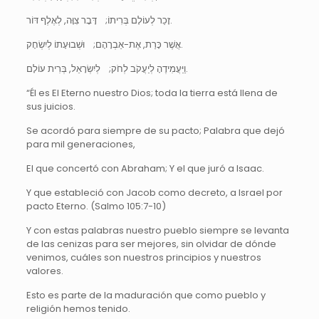
זָכַר לְעוֹלָם בְּרִיתוֹ; דָּבָר צִוָּה, לְאֶלֶף דּוֹר.
אֲשֶׁר כָּרַת, אֶת-אַבְרָהָם; וּשְׁבוּעָתוֹ לְיִשְׂחָק.
וַיַּעֲמִידֶהָ לְיַעֲקֹב לְחֹק; לְיִשְׂרָאֵל, בְּרִית עוֹלָם.
“Él es El Eterno nuestro Dios; toda la tierra está llena de
sus juicios.
Se acordó para siempre de su pacto; Palabra que dejó
para mil generaciones,
El que concertó con Abraham; Y el que juró a Isaac.
Y que estableció con Jacob como decreto, a Israel por
pacto Eterno. (Salmo 105:7-10)
Y con estas palabras nuestro pueblo siempre se levanta
de las cenizas para ser mejores, sin olvidar de dónde
venimos, cuáles son nuestros principios y nuestros
valores.
Esto es parte de la maduración que como pueblo y
religión hemos tenido.