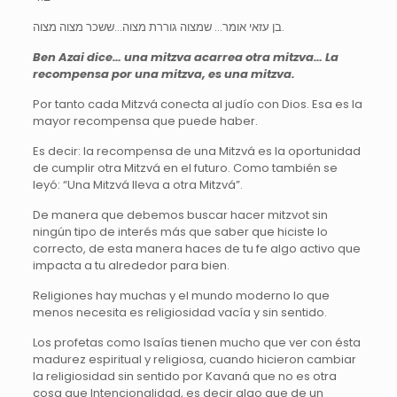
בן עזאי אומר… שמצוה גוררת מצוה…ששכר מצוה מצוה.
Ben Azai dice… una mitzva acarrea otra mitzva… La
recompensa por una mitzva, es una mitzva.
Por tanto cada Mitzvá conecta al judío con Dios. Esa es la
mayor recompensa que puede haber.
Es decir: la recompensa de una Mitzvá es la oportunidad
de cumplir otra Mitzvá en el futuro. Como también se
leyó: “Una Mitzvá lleva a otra Mitzvá”.
De manera que debemos buscar hacer mitzvot sin
ningún tipo de interés más que saber que hiciste lo
correcto, de esta manera haces de tu fe algo activo que
impacta a tu alrededor para bien.
Religiones hay muchas y el mundo moderno lo que
menos necesita es religiosidad vacía y sin sentido.
Los profetas como Isaías tienen mucho que ver con ésta
madurez espiritual y religiosa, cuando hicieron cambiar
la religiosidad sin sentido por Kavaná que no es otra
cosa que Intencionalidad, es decir algo que de un