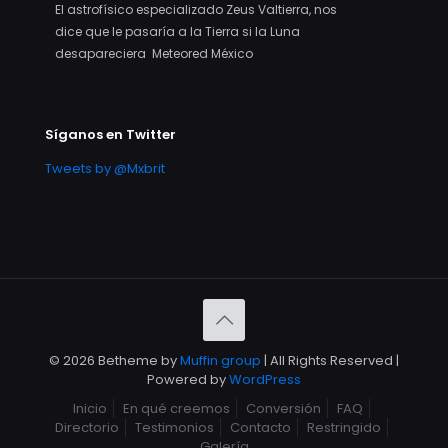
El astrofísico especializado Zeus Valtierra, nos
dice que le pasaría a la Tierra si la Luna
desapareciera Meteored México
Síganos en Twitter
Tweets by @Mxbrit
© 2026 Betheme by
Muffin group
| All Rights Reserved |
Powered by
WordPress
Inicio
En qué creemos
Conversión
FAQ
Directorio
Testimonios
Contacto
Restringido
Galería