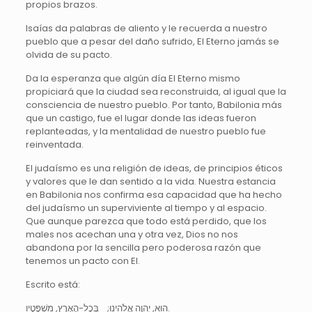
propios brazos.
Isaías da palabras de aliento y le recuerda a nuestro
pueblo que a pesar del daño sufrido, El Eterno jamás se
olvida de su pacto.
Da la esperanza que algún día El Eterno mismo
propiciará que la ciudad sea reconstruida, al igual que la
consciencia de nuestro pueblo. Por tanto, Babilonia más
que un castigo, fue el lugar donde las ideas fueron
replanteadas, y la mentalidad de nuestro pueblo fue
reinventada.
El judaísmo es una religión de ideas, de principios éticos
y valores que le dan sentido a la vida. Nuestra estancia
en Babilonia nos confirma esa capacidad que ha hecho
del judaísmo un superviviente al tiempo y al espacio.
Que aunque parezca que todo está perdido, que los
males nos acechan una y otra vez, Dios no nos
abandona por la sencilla pero poderosa razón que
tenemos un pacto con El.
Escrito está:
הוּא, יְהוָה אֱלֹהֵינוּ; בְּכָל-הָאָרֶץ, מִשְׁפָּטָיו.