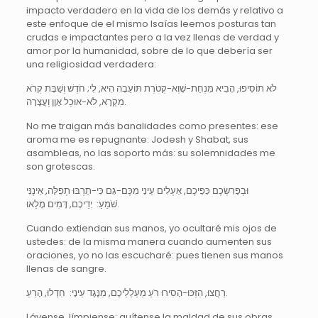
impacto verdadero en la vida de los demás y relativo a
este enfoque de el mismo Isaías leemos posturas tan
crudas e impactantes pero a la vez llenas de verdad y
amor por la humanidad, sobre de lo que debería ser
una religiosidad verdadera:
לֹא תוֹסִיפוּ, הָבִיא מִנְחַת-שָׁוְא-קְטֹרֶת תּוֹעֵבָה הִיא, לִי; חֹדֶשׁ וְשַׁבָּת קְרֹא
מִקְרָא, לֹא-אוּכַל אָוֶן וַעֲצָרָה.
No me traigan más banalidades como presentes: ese
aroma me es repugnante: Jodesh y Shabat, sus
asambleas, no las soporto más: su solemnidades me
son grotescas.
וּבְפָרִשְׂכֶם כַּפֵּיכֶם, אַעְלִים עֵינַי מִכֶּם-גַּם כִּי-תַרְבּוּ תְפִלָּה, אֵינֶנִּי
שֹׁמֵעַ: יְדֵיכֶם, דָּמִים מָלֵאוּ.
Cuando extiendan sus manos, yo ocultaré mis ojos de
ustedes: de la misma manera cuando aumenten sus
oraciones, yo no las escucharé: pues tienen sus manos
llenas de sangre.
רַחֲצוּ, הִזַּכּוּ-הָסִירוּ רֹעַ מַעַלְלֵיכֶם, מִנֶּגֶד עֵינָי: חִדְלוּ, הָרֵעַ.
Lávense, límpiense; quítense la maldad de sus obras