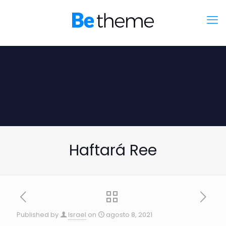
Haftará Ree
Published by
Israel
on
agosto 8, 2021