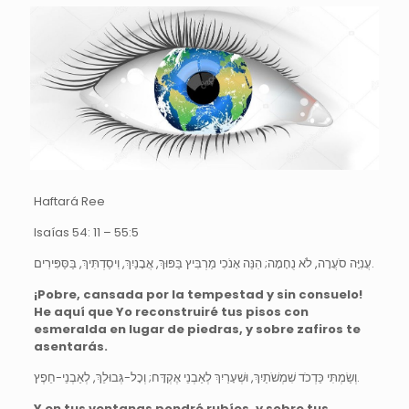
Haftará Ree
Isaías 54: 11 – 55:5
עֲנִיָּה סֹעֲרָה, לֹא נֻחָמָה; הִנֵּה אָנֹכִי מַרְבִּיץ בַּפּוּךְ, אֲבָנַיִךְ, וִיסַדְתִּיךְ, בַּסַּפִּירִים.
¡Pobre, cansada por la tempestad y sin consuelo!
He aquí que Yo reconstruiré tus pisos con
esmeralda en lugar de piedras, y sobre zafiros te
asentarás.
וְשַׂמְתִּי כַּדְכֹד שִׁמְשֹׁתַיִךְ, וּשְׁעָרַיִךְ לְאַבְנֵי אֶקְדָּח; וְכָל-גְּבוּלֵךְ, לְאַבְנֵי-חֵפֶץ.
Y en tus ventanas pondré rubíes, y sobre tus