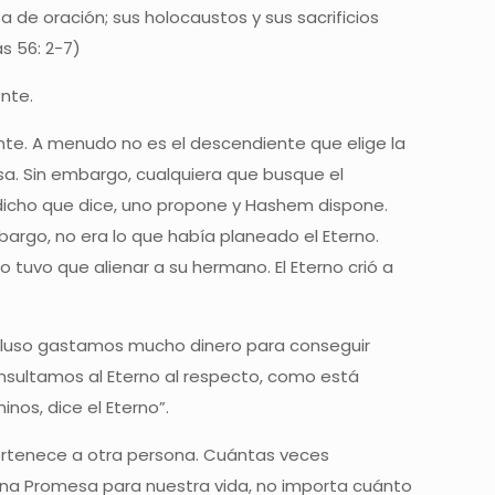
a de oración; sus holocaustos y sus sacrificios
s 56: 2-7)
nte.
ente. A menudo no es el descendiente que elige la
sa. Sin embargo, cualquiera que busque el
dicho que dice, uno propone y Hashem dispone.
bargo, no era lo que había planeado el Eterno.
 tuvo que alienar a su hermano. El Eterno crió a
cluso gastamos mucho dinero para conseguir
onsultamos al Eterno al respecto, como está
nos, dice el Eterno”.
rtenece a otra persona. Cuántas veces
una Promesa para nuestra vida, no importa cuánto