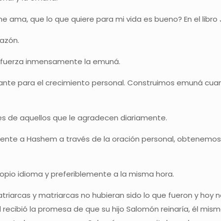
e ama, que lo que quiere para mi vida es bueno? En el libro
razón.
refuerza inmensamente la emuná.
tante para el crecimiento personal. Construimos emuná cu
es de aquellos que le agradecen diariamente.
mente a Hashem a través de la oración personal, obtenemo
pio idioma y preferiblemente a la misma hora.
patriarcas y matriarcas no hubieran sido lo que fueron y h
d recibió la promesa de que su hijo Salomón reinaría, él mis