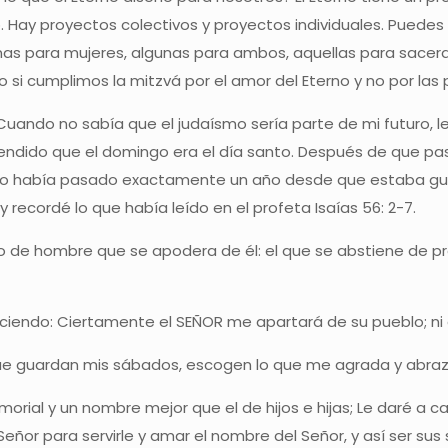
ay proyectos colectivos y proyectos individuales. Puedes 
as para mujeres, algunas para ambos, aquellas para sacerdo
o si cumplimos la mitzvá por el amor del Eterno y no por las
ndo no sabía que el judaísmo sería parte de mi futuro, ley
ndido que el domingo era el día santo. Después de que pas
 había pasado exactamente un año desde que estaba guar
 recordé lo que había leído en el profeta Isaías 56: 2-7.
jo de hombre que se apodera de él: el que se abstiene de p
iciendo: Ciertamente el SEÑOR me apartará de su pueblo; ni d
que guardan mis sábados, escogen lo que me agrada y abra
orial y un nombre mejor que el de hijos e hijas; Le daré a 
 Señor para servirle y amar el nombre del Señor, y así ser sus