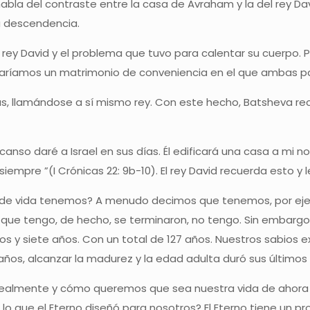
abla del contraste entre la casa de Avraham y la del rey Davi
 descendencia.
rey David y el problema que tuvo para calentar su cuerpo. 
lamaríamos un matrimonio de conveniencia en el que ambas pa
ías, llamándose a sí mismo rey. Con este hecho, Batsheva rec
nso daré a Israel en sus días. Él edificará una casa a mi nom
 siempre ”(I Crónicas 22: 9b-10). El rey David recuerda esto
os de vida tenemos? A menudo decimos que tenemos, por eje
 que tengo, de hecho, se terminaron, no tengo. Sin embarg
ños y siete años. Con un total de 127 años. Nuestros sabios 
0 años, alcanzar la madurez y la edad adulta duró sus últimos
ealmente y cómo queremos que sea nuestra vida de ahora e
o que el Eterno diseñó para nosotros? El Eterno tiene un 