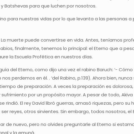
s y Batshevas para que luchen por nosotros.
no para nuestras vidas por lo que levanta a las personas a
. La muerte puede convertirse en vida. Antes, teníamos profe
abios, finalmente, tenemos lo principal: el Eterno que a pe
ure la Escuela Profética en nuestros días.
uía del Eterno, como dijo una vez el rabino Baruch: ‘- Cóm
os perdemos en él. . ‘del Rabino, p.139). Ahora bien, nunca
 tiempo de preparación. A veces la preparación es dolorosa, qu
sufrimiento por un propósito mayor. A pesar de todo, Akiva n
 rindió. El rey David libró guerras, amasó riquezas, pero s
er reyes, otros sirvientes. Sin embargo, todos nosotros, el 
 de nuevo, pero no olvides preguntarle al Eterno si estam
onal y la emuná.