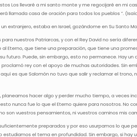
estos Los llevaré a mi santo monte y me regocijaré en mi cas
rá llamada casa de oración para todos los pueblos ”. (Isaía
a un extranjero, estaba en Israel, gozándome en Su Santo Mo
 para nuestros Patriarcas, y con el Rey David no sería difer
o al Eterno, que tiene una preparación, que tiene una prome
u futuro. Puede, sin embargo, esto no permanece. Hay un 
 se proclamó rey con el apoyo de muchas autoridades. Sin em
uí es que Salomón no tuvo que salir y reclamar el trono, no
, planeamos hacer algo y perder mucho tiempo, a veces in
esto nunca fue lo que el Eterno quiere para nosotros. No c
no son vuestros pensamientos, ni vuestros caminos mis cami
uficientemente preparados y por eso usurpamos lo que pe
 estudiamos el tema en profundidad. Sin embargo, si hay 