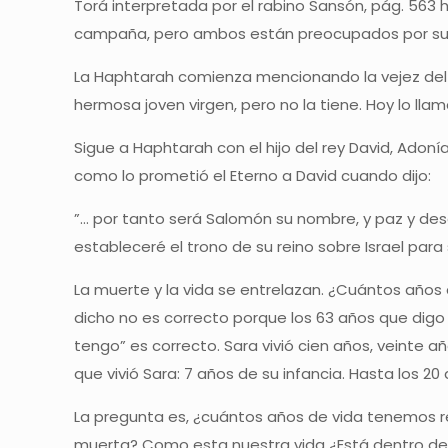
Torá interpretada por el rabino Sansón, pág. 563 h
campaña, pero ambos están preocupados por su
La Haphtarah comienza mencionando la vejez del 
hermosa joven virgen, pero no la tiene. Hoy lo l
Sigue a Haphtarah con el hijo del rey David, Adon
como lo prometió el Eterno a David cuando dijo:
”… por tanto será Salomón su nombre, y paz y desca
estableceré el trono de su reino sobre Israel para
La muerte y la vida se entrelazan. ¿Cuántos añ
dicho no es correcto porque los 63 años que digo
tengo” es correcto. Sara vivió cien años, veinte a
que vivió Sara: 7 años de su infancia. Hasta los 2
La pregunta es, ¿cuántos años de vida tenemos r
muerta? Como esta nuestra vida ¿Está dentro de l