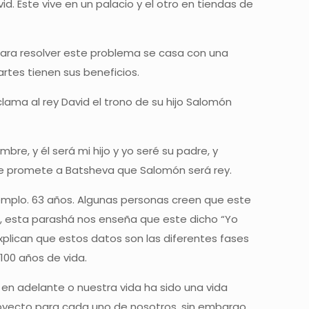
d. Éste vive en un palacio y el otro en tiendas de
Para resolver este problema se casa con una
rtes tienen sus beneficios.
lama al rey David el trono de su hijo Salomón
bre, y él será mi hijo y yo seré su padre, y
 y le promete a Batsheva que Salomón será rey.
mplo. 63 años. Algunas personas creen que este
o, esta parashá nos enseña que este dicho “Yo
explican que estos datos son las diferentes fases
 100 años de vida.
n adelante o nuestra vida ha sido una vida
proyecto para cada uno de nosotros, sin embargo