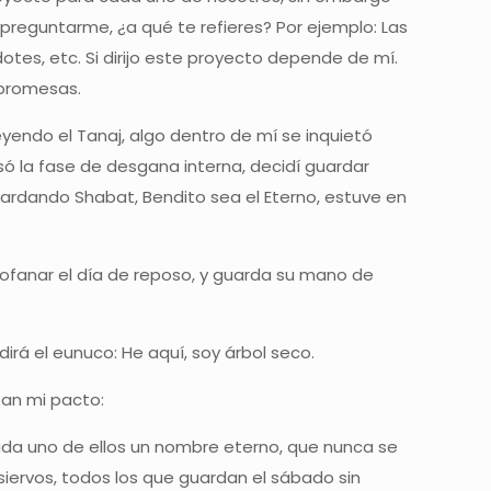
preguntarme, ¿a qué te refieres? Por ejemplo: Las
tes, etc. Si dirijo este proyecto depende de mí.
 promesas.
endo el Tanaj, algo dentro de mí se inquietó
ó la fase de desgana interna, decidí guardar
dando Shabat, Bendito sea el Eterno, estuve en
rofanar el día de reposo, y guarda su mano de
irá el eunuco: He aquí, soy árbol seco.
zan mi pacto:
cada uno de ellos un nombre eterno, que nunca se
 siervos, todos los que guardan el sábado sin