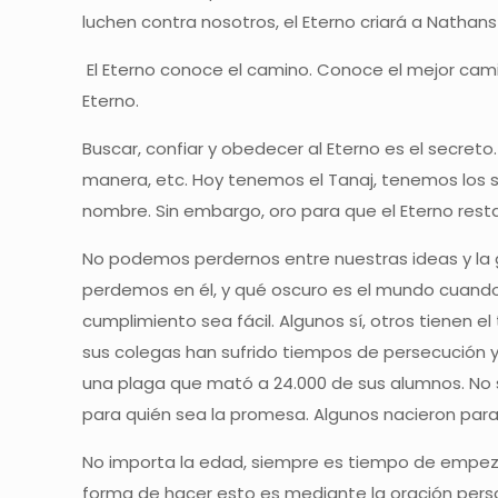
luchen contra nosotros, el Eterno criará a Nathan
El Eterno conoce el camino. Conoce el mejor cami
Eterno.
Buscar, confiar y obedecer al Eterno es el secreto
manera, etc. Hoy tenemos el Tanaj, tenemos los s
nombre. Sin embargo, oro para que el Eterno resta
No podemos perdernos entre nuestras ideas y la g
perdemos en él, y qué oscuro es el mundo cuando n
cumplimiento sea fácil. Algunos sí, otros tienen el
sus colegas han sufrido tiempos de persecución y 
una plaga que mató a 24.000 de sus alumnos. No se
para quién sea la promesa. Algunos nacieron para s
No importa la edad, siempre es tiempo de empezar
forma de hacer esto es mediante la oración pers