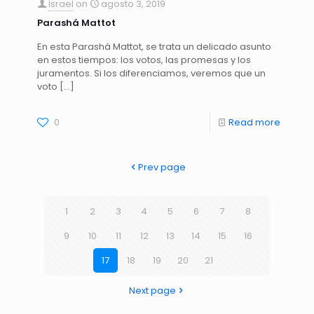
Israel
on
agosto 3, 2019
Parashá Mattot
En esta Parashá Mattot, se trata un delicado asunto
en estos tiempos: los votos, las promesas y los
juramentos. Si los diferenciamos, veremos que un
voto
[…]
0
Read more
Prev page
1
2
3
4
5
6
7
8
9
10
11
12
13
14
15
16
17
18
19
20
21
Next page