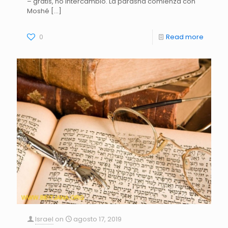
– gratis, no intercambio. La parashá comienza con
Moshé
[…]
0
Read more
Israel
on
agosto 17, 2019