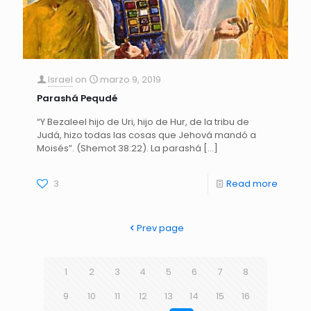
Israel
on
marzo 9, 2019
Parashá Pequdé
“Y Bezaleel hijo de Uri, hijo de Hur, de la tribu de
Judá, hizo todas las cosas que Jehová mandó a
Moisés”. (Shemot 38:22). La parashá
[…]
3
Read more
Prev page
1
2
3
4
5
6
7
8
9
10
11
12
13
14
15
16