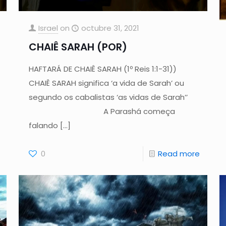
Israel
on
octubre 31, 2021
CHAIÊ SARAH (POR)
HAFTARÁ DE CHAIÊ SARAH (1º Reis 1:1-31))
CHAIÊ SARAH significa ‘a vida de Sarah’ ou
segundo os cabalistas ‘as vidas de Sarah’’
A Parashá começa
falando
[…]
0
Read more