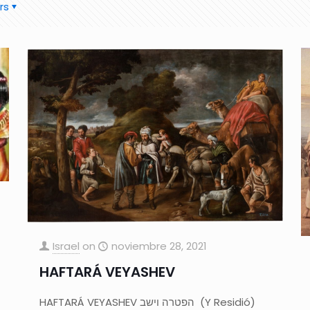
rs
Israel
on
noviembre 28, 2021
HAFTARÁ VEYASHEV
HAFTARÁ VEYASHEV הפטרה וישב (Y Residió)