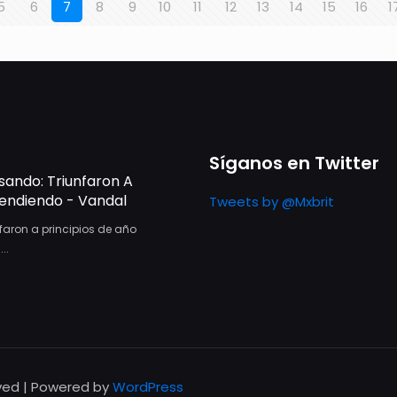
5
6
7
8
9
10
11
12
13
14
15
16
1
Síganos en Twitter
sando: Triunfaron A
rendiendo - Vandal
Tweets by @Mxbrit
faron a principios de año
..
rved | Powered by
WordPress