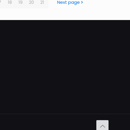
7
18
19
20
21
Next page