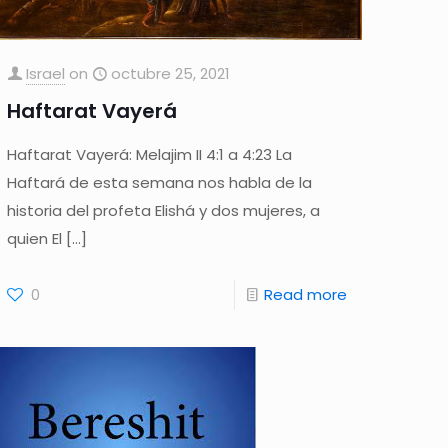
Israel
on
octubre 25, 2021
Haftarat Vayerá
Haftarat Vayerá: Melajim II 4:1 a 4:23 La
Haftará de esta semana nos habla de la
historia del profeta Elishá y dos mujeres, a
quien El
[…]
0
Read more